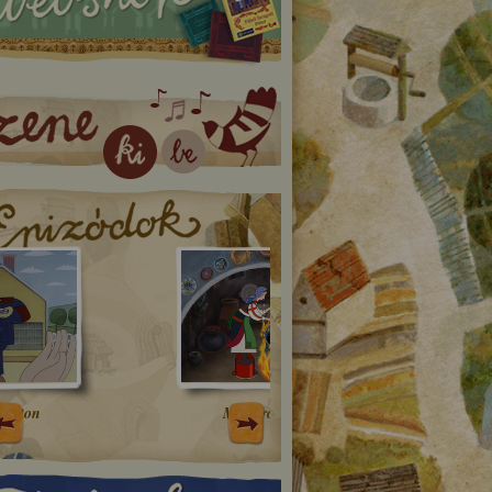
Mészáros Gyuri
A királykisasszony jegyei