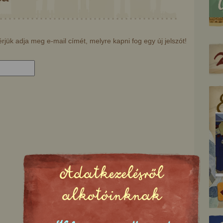
érjük adja meg e-mail címét, melyre kapni fog egy új jelszót!
Adatkezelésről
ag, a szalmaszál és a
Méhek a vonaton
alkotóinknak
tüzes üszök