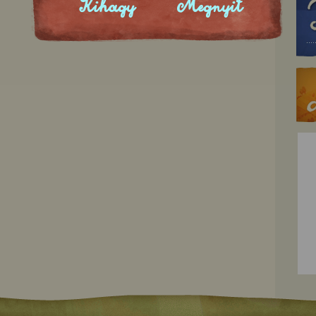
Kihagy
Megnyit