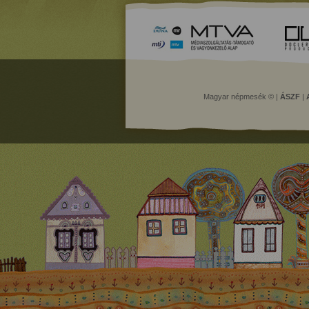
Magyar népmesék © |
ÁSZF
|