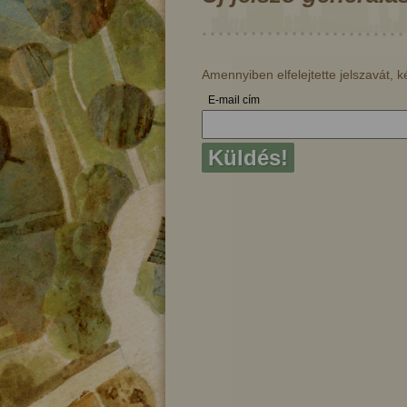
Amennyiben elfelejtette jelszavát, k
E-mail cím
Küldés!
 tündére
A kerek kő
A hóly