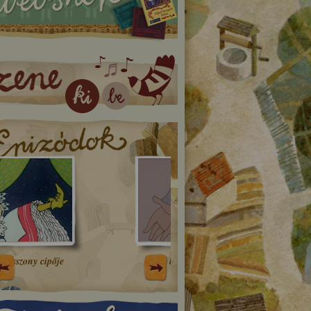
A bíró okos lánya
Pirosmalac