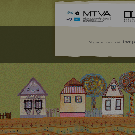
Magyar népmesék © |
ÁSZF
|