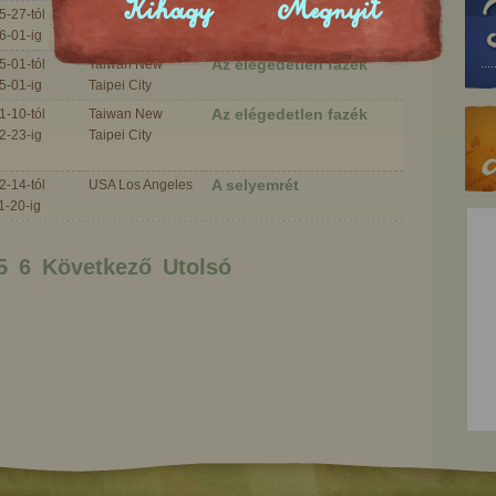
Kihagy
Megnyit
A királyfi meg a három
5-27-tól
Magyarország
cimborája
6-01-ig
Kecskemét
Az elégedetlen fazék
5-01-tól
Taiwan New
5-01-ig
Taipei City
Az elégedetlen fazék
1-10-tól
Taiwan New
2-23-ig
Taipei City
A selyemrét
2-14-tól
USA Los Angeles
1-20-ig
5
6
Következő
Utolsó