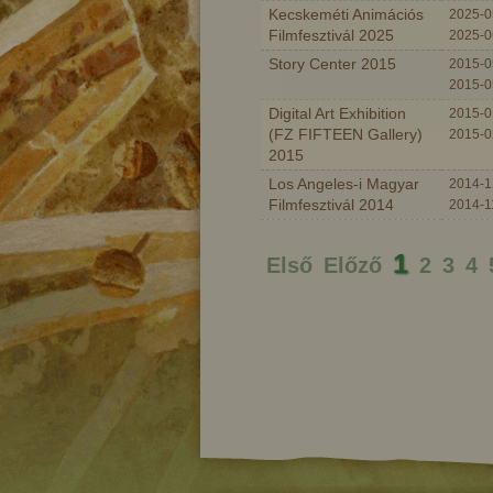
Kecskeméti Animációs
2025-0
Filmfesztivál 2025
2025-0
Story Center 2015
2015-0
2015-0
Digital Art Exhibition
2015-0
(FZ FIFTEEN Gallery)
2015-0
2015
Los Angeles-i Magyar
2014-1
Filmfesztivál 2014
2014-1
1
Első
Előző
2
3
4