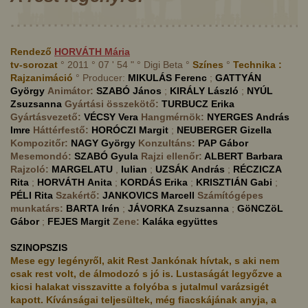
Rendező
HORVÁTH
Mária
tv-sorozat
° 2011 ° 07 ' 54 " ° Digi Beta °
Színes
°
Technika :
Rajzanimáció
° Producer:
MIKULÁS
Ferenc
;
GATTYÁN
György
Animátor:
SZABÓ
János
;
KIRÁLY
László
;
NYÚL
Zsuzsanna
Gyártási összekötő:
TURBUCZ
Erika
Gyártásvezető:
VÉCSY
Vera
Hangmérnök:
NYERGES
András
Imre
Háttérfestő:
HORÓCZI
Margit
;
NEUBERGER
Gizella
Kompozitőr:
NAGY
György
Konzultáns:
PAP
Gábor
Mesemondó:
SZABÓ
Gyula
Rajzi ellenőr:
ALBERT
Barbara
Rajzoló:
MARGELATU
,
Iulian
;
UZSÁK
András
;
RÉCZICZA
Rita
;
HORVÁTH
Anita
;
KORDÁS
Erika
;
KRISZTIÁN
Gabi
;
PÉLI
Rita
Szakértő:
JANKOVICS
Marcell
Számítógépes
munkatárs:
BARTA
Irén
;
JÁVORKA
Zsuzsanna
;
GöNCZöL
Gábor
;
FEJES
Margit
Zene:
Kaláka együttes
SZINOPSZIS
Mese egy legényről, akit Rest Jankónak hívtak, s aki nem
csak rest volt, de álmodozó s jó is. Lustaságát legyőzve a
kicsi halakat visszavitte a folyóba s jutalmul varázsigét
kapott. Kívánságai teljesültek, még fiacskájának anyja, a