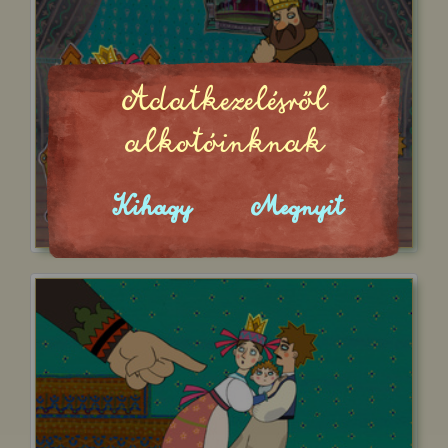
Adatkezelésről
alkotóinknak
Kihagy
Megnyit