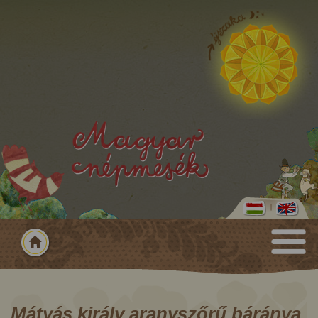
Mátyás király aranyszőrű báránya