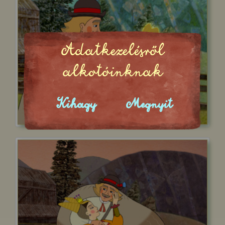
Adatkezelésről
alkotóinknak
Kihagy
Megnyit