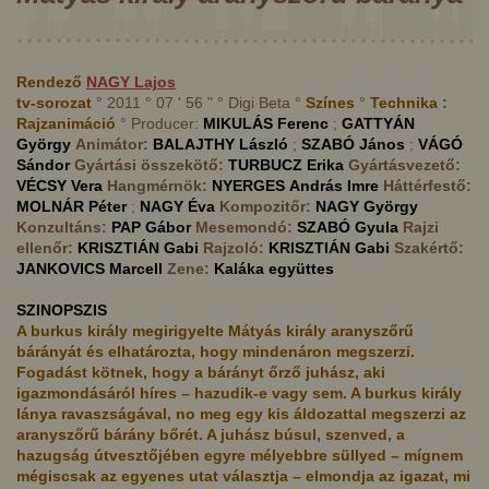
Rendező
NAGY
Lajos
tv-sorozat
° 2011 ° 07 ' 56 " ° Digi Beta °
Színes
°
Technika :
Rajzanimáció
° Producer:
MIKULÁS
Ferenc
;
GATTYÁN
György
Animátor:
BALAJTHY
László
;
SZABÓ
János
;
VÁGÓ
Sándor
Gyártási összekötő:
TURBUCZ
Erika
Gyártásvezető:
VÉCSY
Vera
Hangmérnök:
NYERGES
András Imre
Háttérfestő:
MOLNÁR
Péter
;
NAGY
Éva
Kompozitőr:
NAGY
György
Konzultáns:
PAP
Gábor
Mesemondó:
SZABÓ
Gyula
Rajzi
ellenőr:
KRISZTIÁN
Gabi
Rajzoló:
KRISZTIÁN
Gabi
Szakértő:
JANKOVICS
Marcell
Zene:
Kaláka együttes
SZINOPSZIS
A burkus király megirigyelte Mátyás király aranyszőrű
bárányát és elhatározta, hogy mindenáron megszerzi.
Fogadást kötnek, hogy a bárányt őrző juhász, aki
igazmondásáról híres – hazudik-e vagy sem. A burkus király
lánya ravaszságával, no meg egy kis áldozattal megszerzi az
aranyszőrű bárány bőrét. A juhász búsul, szenved, a
hazugság útvesztőjében egyre mélyebbre süllyed – mígnem
mégiscsak az egyenes utat választja – elmondja az igazat, mi