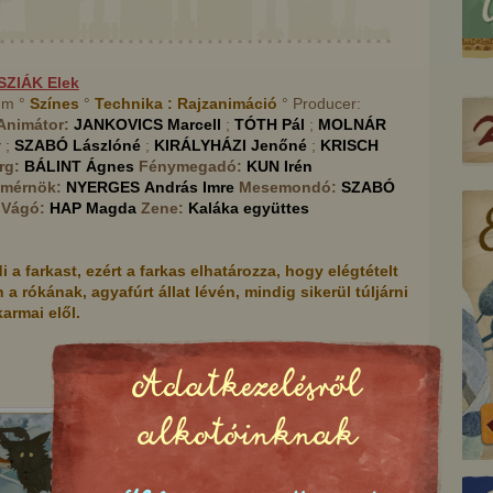
SZIÁK
Elek
 mm °
Színes
°
Technika :
Rajzanimáció
° Producer:
Animátor:
JANKOVICS
Marcell
;
TÓTH
Pál
;
MOLNÁR
y
;
SZABÓ
Lászlóné
;
KIRÁLYHÁZI
Jenőné
;
KRISCH
rg:
BÁLINT
Ágnes
Fénymegadó:
KUN
Irén
mérnök:
NYERGES
András Imre
Mesemondó:
SZABÓ
Vágó:
HAP
Magda
Zene:
Kaláka együttes
a farkast, ezért a farkas elhatározza, hogy elégtételt
a rókának, agyafúrt állat lévén, mindig sikerül túljárni
armai elől.
Adatkezelésről
A csókaleányok
Zöld Péter
alkotóinknak