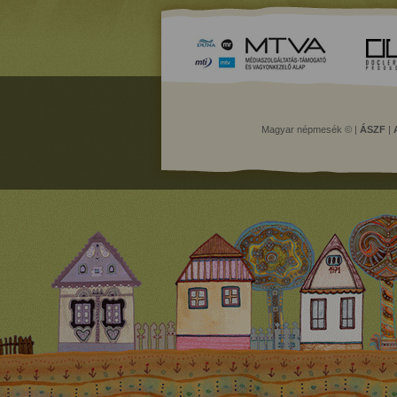
Magyar népmesék © |
ÁSZF
|