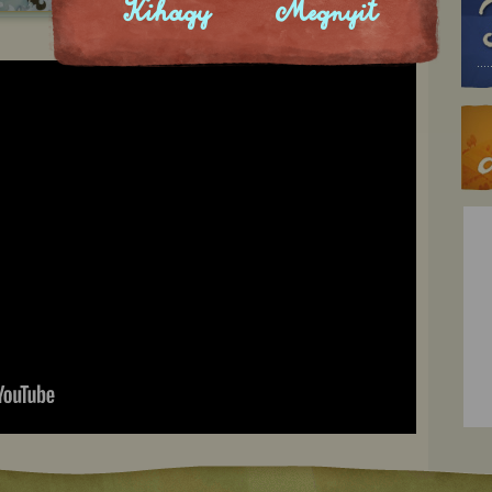
Kihagy
Megnyit