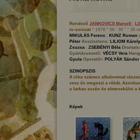
Rendező
JANKOVICS
Marcell
;
LI
tv-sorozat
° 1978 ° 06 ' 30 " ° 35
MIKULÁS
Ferenc
;
KUNZ
Roman
Péter
Asszisztens:
LILIOM
Károl
Zsuzsa
;
ZSEBÉNYI
Béla
Dramatu
Gyártásvezető:
VÉCSY
Vera
Hang
Gyula
Operatőr:
POLYÁK
Sándor
SZINOPSZIS
A róka számos alkalommal rászedi 
vesz és megeszi a rókát. Azonban 
a farkas eszén és elmenekülni a k
Képek
ber
A háromágú tölgyfa tündére