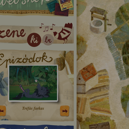
Tréfás farkas
A bíró okos lánya