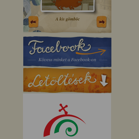
i
A kis gömböc