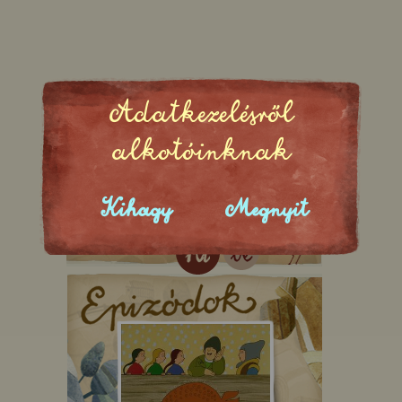
Adatkezelésről
alkotóinknak
Kihagy
Megnyit