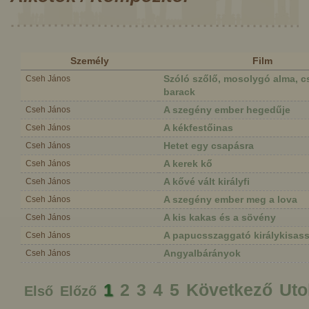
Személy
Film
Szóló szőlő, mosolygó alma, 
Cseh János
barack
A szegény ember hegedűje
Cseh János
A kékfestőinas
Cseh János
Hetet egy csapásra
Cseh János
A kerek kő
Cseh János
A kővé vált királyfi
Cseh János
A szegény ember meg a lova
Cseh János
A kis kakas és a sövény
Cseh János
A papucsszaggató királykisas
Cseh János
Angyalbárányok
Cseh János
1
2
3
4
5
Következő
Uto
Első
Előző