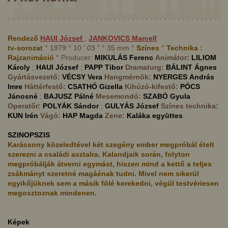
Rendező
HAUI
József
;
JANKOVICS
Marcell
tv-sorozat
° 1979 ° 10 ' 03 " ° 35 mm °
Színes
°
Technika :
Rajzanimáció
° Producer:
MIKULÁS
Ferenc
Animátor:
LILIOM
Károly
;
HAUI
József
;
PAPP
Tibor
Dramaturg:
BÁLINT
Ágnes
Gyártásvezető:
VÉCSY
Vera
Hangmérnök:
NYERGES
András
Imre
Háttérfestő:
CSATHÓ
Gizella
Kihúzó-kifestő:
PÓCS
Jánosné
;
BAJUSZ
Pálné
Mesemondó:
SZABÓ
Gyula
Operatőr:
POLYÁK
Sándor
;
GULYÁS
József
Színes technika:
KUN
Irén
Vágó:
HAP
Magda
Zene:
Kaláka együttes
SZINOPSZIS
Karácsony közeledtével két szegény ember megpróbál ételt
szerezni a családi asztalra. Kalandjaik során, folyton
megpróbálják átverni egymást, hiszen mind a kettő a teljes
zsákmányt szeretné magáénak tudni. Mivel nem sikerül
egyikőjüknek sem a másik fölé kerekedni, végül testvériesen
megosztoznak mindenen.
Képek