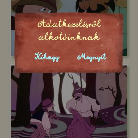
Adatkezelésről
alkotóinknak
Kihagy
Megnyit