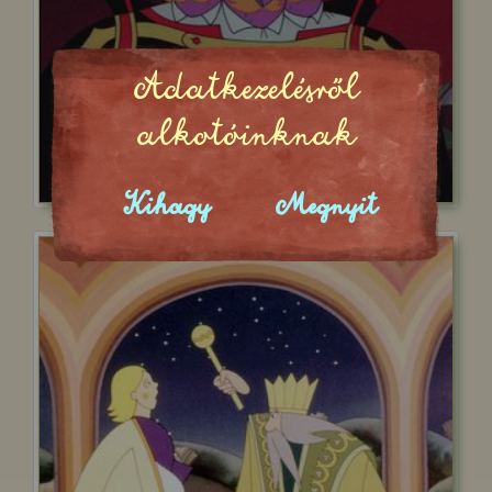
Adatkezelésről
alkotóinknak
Kihagy
Megnyit