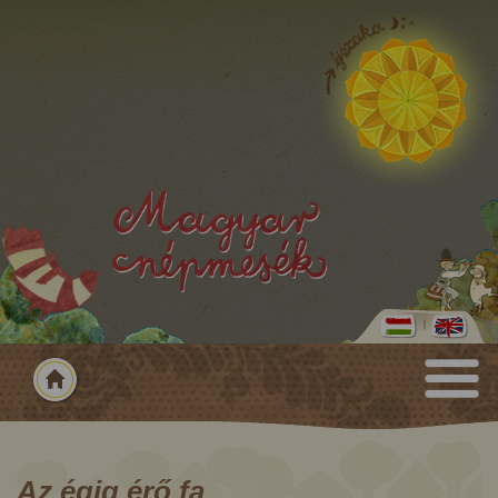
Az égig érő fa