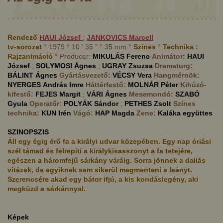
Rendező
HAUI
József
;
JANKOVICS
Marcell
tv-sorozat
° 1979 ° 10 ' 35 " ° 35 mm °
Színes
°
Technika :
Rajzanimáció
° Producer:
MIKULÁS
Ferenc
Animátor:
HAUI
József
;
SOLYMOSI
Ágnes
;
UGRAY
Zsuzsa
Dramaturg:
BÁLINT
Ágnes
Gyártásvezető:
VÉCSY
Vera
Hangmérnök:
NYERGES
András Imre
Háttérfestő:
MOLNÁR
Péter
Kihúzó-
kifestő:
FEJES
Margit
;
VÁRI
Ágnes
Mesemondó:
SZABÓ
Gyula
Operatőr:
POLYÁK
Sándor
;
PETHES
Zsolt
Színes
technika:
KUN
Irén
Vágó:
HAP
Magda
Zene:
Kaláka együttes
SZINOPSZIS
Áll egy égig érő fa a királyi udvar közepében. Egy nap óriási
szél támad és felrepíti a királykisasszonyt a fa tetejére,
egészen a háromfejű sárkány váráig. Sorra jönnek a daliás
vitézek, de egyiknek sem sikerül megmenteni a leányt.
Szerencsére akad egy bátor ifjú, a kis kondáslegény, aki
megküzd a sárkánnyal.
Képek