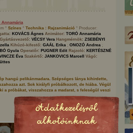
Ó
Annamária
 mm °
Színes
°
Technika :
Rajzanimáció
° Producer:
gatta:
KOVÁCS
Ágnes
Animátor:
TORÓ
Annamária
Gyártásvezető:
VÉCSY
Vera
Hangmérnök:
ZSEBÉNYI
zella
Kihúzó-kifestő:
GAÁL
Erika
;
ONOZÓ
Andrea
;
ABÓ
Gyula
Operatőr:
PUGNER
Edit
Rajzoló:
KERTÉSZNÉ
VINCZE
Éva
Szakértő:
JANKOVICS
Marcell
Vágó:
üttes
zép hangú pelikánmadara. Szépséges lánya kihirdette,
szahozza azt. Sok királyfi próbálkozott, de hiába. Végül
 ki a próbákat, visszahozza a madarat, s feleségül veszi
Adatkezelésről
szállást kérő róka
A csókaleányok
alkotóinknak