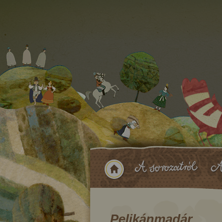
Pelikánmadár