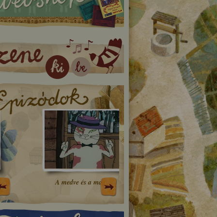
A medve és a macska
A kőleves