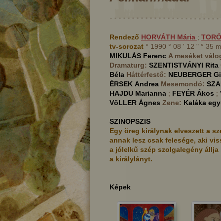
Rendező
HORVÁTH
Mária
;
TOR
tv-sorozat
° 1990 ° 08 ' 12 " ° 35
MIKULÁS
Ferenc
A meséket válo
Dramaturg:
SZENTISTVÁNYI
Rita
Béla
Háttérfestő:
NEUBERGER
Gi
ÉRSEK
Andrea
Mesemondó:
SZ
HAJDU
Marianna
;
FEYÉR
Ákos
;
VöLLER
Ágnes
Zene:
Kaláka egy
SZINOPSZIS
Egy öreg királynak elveszett a s
annak lesz csak felesége, aki vis
a jólelkű szép szolgalegény állja
a királylányt.
styén
Az égig érő paszuly
A 
Képek