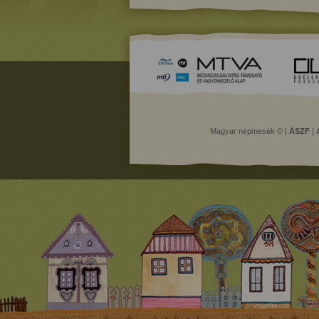
Magyar népmesék © |
ÁSZF
|