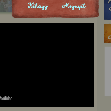
Kihagy
Megnyit