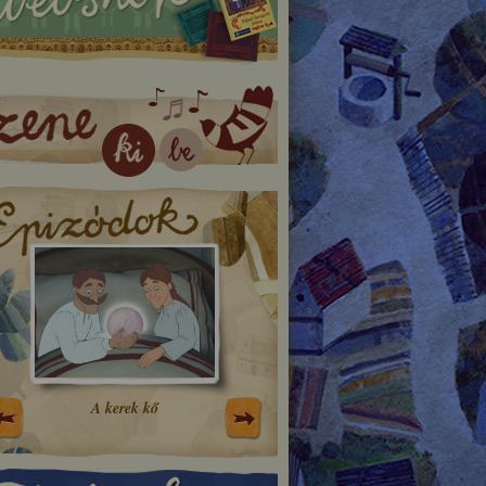
A kerek kő
A só