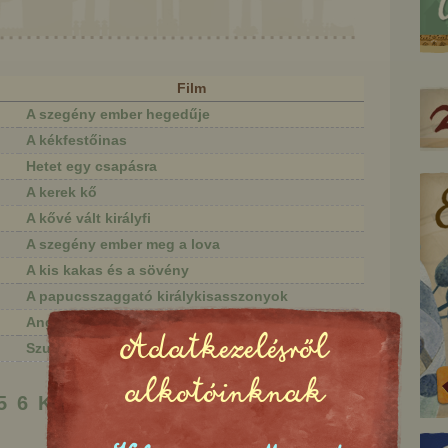
Film
A szegény ember hegedűje
A kékfestőinas
Hetet egy csapásra
A kerek kő
A kővé vált királyfi
A szegény ember meg a lova
A kis kakas és a sövény
A papucsszaggató királykisasszonyok
Angyalbárányok
Adatkezelésről
Szusza
két aranyhajú fiú
A szegény ember szőlője
alkotóinknak
5
6
Következő
Utolsó