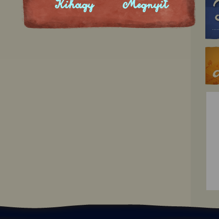
Kihagy
Megnyit