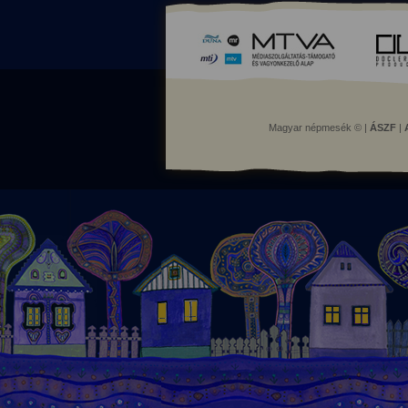
Magyar népmesék © |
ÁSZF
|