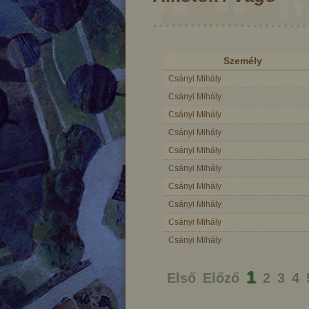
Személy
Csányi Mihály
Csányi Mihály
Csányi Mihály
Csányi Mihály
Csányi Mihály
Csányi Mihály
Csányi Mihály
Csányi Mihály
Csányi Mihály
Csányi Mihály
styén
A két koma
A 
1
Első
Előző
2
3
4