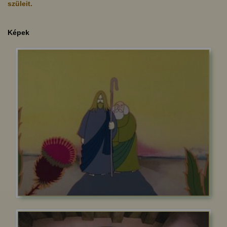
szüleit.
Képek