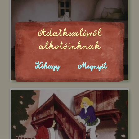
Adatkezelésről
alkotóinknak
Kihagy
Megnyit