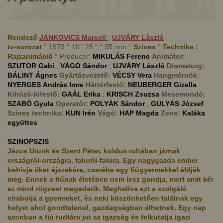
Rendező
JANKOVICS
Marcell
;
UJVÁRY
László
tv-sorozat
° 1979 ° 10 ' 25 " ° 35 mm °
Színes
°
Technika :
Rajzanimáció
° Producer:
MIKULÁS
Ferenc
Animátor:
SZUTOR
Gabi
;
VÁGÓ
Sándor
;
UJVÁRY
László
Dramaturg:
BÁLINT
Ágnes
Gyártásvezető:
VÉCSY
Vera
Hangmérnök:
NYERGES
András Imre
Háttérfestő:
NEUBERGER
Gizella
Kihúzó-kifestő:
GAÁL
Erika
;
KRISCH
Zsuzsa
Mesemondó:
SZABÓ
Gyula
Operatőr:
POLYÁK
Sándor
;
GULYÁS
József
Színes technika:
KUN
Irén
Vágó:
HAP
Magda
Zene:
Kaláka
együttes
SZINOPSZIS
Jézus Urunk és Szent Péter, koldus ruhában járnak
országról-országra, faluról-falura. Egy nagygazda ember
behívja őket éjszakára, cserébe egy fiúgyermekkel áldják
meg. Ennek a fiúnak életében nem lesz gondja, mert amit kér
az mind rögvest megadatik. Meghallva ezt a szolgáló
elrabolja a gyermeket, és neki köszönhetően találnak egy
helyet ahol gondtalanul, gazdagságban élhetnek. Egy nap
azonban a fiú tudtára jut az igazság és felkutatja igazi