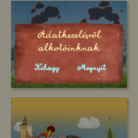
Adatkezelésről
alkotóinknak
Kihagy
Megnyit