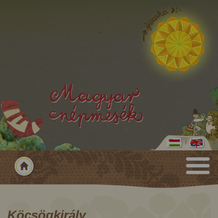
Köcsögkirály