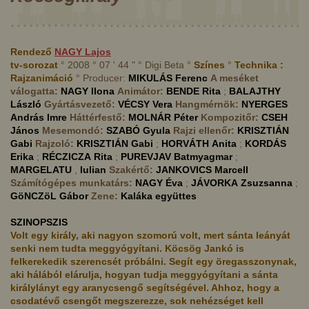
Rendező
NAGY
Lajos
tv-sorozat
° 2008 ° 07 ' 44 " ° Digi Beta °
Színes
°
Technika :
Rajzanimáció
° Producer:
MIKULÁS
Ferenc
A meséket
válogatta:
NAGY
Ilona
Animátor:
BENDE
Rita
;
BALAJTHY
László
Gyártásvezető:
VÉCSY
Vera
Hangmérnök:
NYERGES
András Imre
Háttérfestő:
MOLNÁR
Péter
Kompozitőr:
CSEH
János
Mesemondó:
SZABÓ
Gyula
Rajzi ellenőr:
KRISZTIÁN
Gabi
Rajzoló:
KRISZTIÁN
Gabi
;
HORVÁTH
Anita
;
KORDÁS
Erika
;
RÉCZICZA
Rita
;
PUREVJAV
Batmyagmar
;
MARGELATU
,
Iulian
Szakértő:
JANKOVICS
Marcell
Számítógépes munkatárs:
NAGY
Éva
;
JÁVORKA
Zsuzsanna
;
GöNCZöL
Gábor
Zene:
Kaláka együttes
SZINOPSZIS
Volt egy király, aki nagyon szomorú volt, mert sánta leányát
senki nem tudta meggyógyítani. Köcsög Jankó is
felkerekedik szerencsét próbálni. Segít egy öregasszonynak,
aki hálából elárulja, hogyan tudja meggyógyítani a sánta
királylányt egy aranycsengő segítségével. Ahhoz, hogy a
csodatévő csengőt megszerezze, sok nehézséget kell