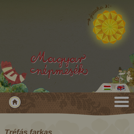
Tréfás farkas