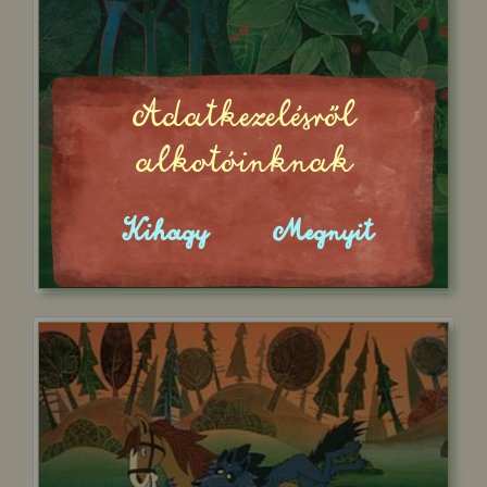
Adatkezelésről
alkotóinknak
Kihagy
Megnyit