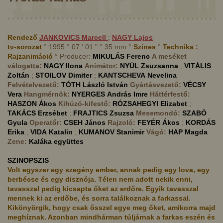
Rendező
JANKOVICS
Marcell
;
NAGY
Lajos
tv-sorozat
° 1995 ° 07 ' 01 " ° 35 mm °
Színes
°
Technika :
Rajzanimáció
° Producer:
MIKULÁS
Ferenc
A meséket
válogatta:
NAGY
Ilona
Animátor:
NYÚL
Zsuzsanna
;
VITÁLIS
Zoltán
;
STOILOV
Dimiter
;
KANTSCHEVA
Nevelina
Felvételvezető:
TÓTH
László István
Gyártásvezető:
VÉCSY
Vera
Hangmérnök:
NYERGES
András Imre
Háttérfestő:
HASZON
Ákos
Kihúzó-kifestő:
RÓZSAHEGYI
Elizabet
;
TAKÁCS
Erzsébet
;
FRAJTICS
Zsuzsa
Mesemondó:
SZABÓ
Gyula
Operatőr:
CSEH
János
Rajzoló:
FEYÉR
Ákos
;
KORDÁS
Erika
;
VIDA
Katalin
;
KUMANOV
Stanimir
Vágó:
HAP
Magda
Zene:
Kaláka együttes
SZINOPSZIS
Volt egyszer egy szegény ember, annak pedig egy lova, egy
berbécse és egy disznója. Télen nem adott nekik enni,
tavasszal pedig kicsapta őket az erdőre. Egyik tavasszal
mennek ki az erdőbe, és sorra találkoznak a farkassal.
Kikönyörgik, hogy csak ősszel egye meg őket, amikorra majd
meghíznak. Azonban mindhárman túljárnak a farkas eszén és