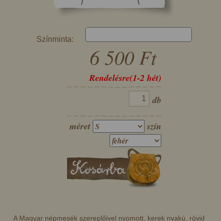
Színminta:
6 500 Ft
Rendelésre(1-2 hét)
db
méret
szín
A Magyar népmesék szereplőivel nyomott, kerek nyakú, rövid