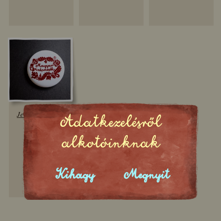
Jelvény (fehér)
Adatkezelésről
500 Ft
alkotóinknak
Kihagy
Megnyit